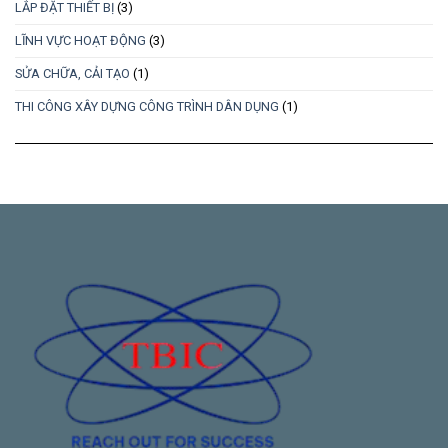
LẮP ĐẶT THIẾT BỊ
(3)
LĨNH VỰC HOẠT ĐỘNG
(3)
SỬA CHỮA, CẢI TẠO
(1)
THI CÔNG XÂY DỰNG CÔNG TRÌNH DÂN DỤNG
(1)