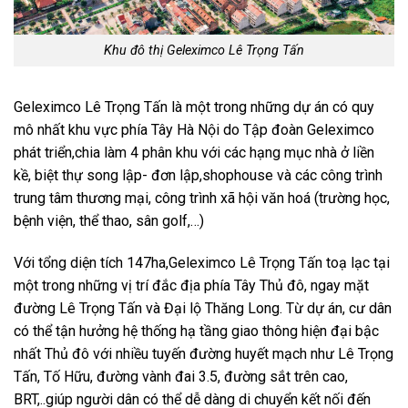
Khu đô thị Geleximco Lê Trọng Tấn
Geleximco Lê Trọng Tấn là một trong những dự án có quy
mô nhất khu vực phía Tây Hà Nội do Tập đoàn Geleximco
phát triển,chia làm 4 phân khu với các hạng mục nhà ở liền
kề, biệt thự song lập- đơn lập,shophouse và các công trình
trung tâm thương mại, công trình xã hội văn hoá (trường học,
bệnh viện, thể thao, sân golf,…)
Với tổng diện tích 147ha,Geleximco Lê Trọng Tấn toạ lạc tại
một trong những vị trí đắc địa phía Tây Thủ đô, ngay mặt
đường Lê Trọng Tấn và Đại lộ Thăng Long. Từ dự án, cư dân
có thể tận hưởng hệ thống hạ tầng giao thông hiện đại bậc
nhất Thủ đô với nhiều tuyến đường huyết mạch như Lê Trọng
Tấn, Tố Hữu, đường vành đai 3.5, đường sắt trên cao,
BRT,..giúp người dân có thể dễ dàng di chuyển kết nối đến